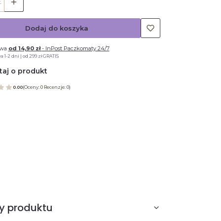
.
Dodaj do koszyka
awa
od 14,90 zł
- InPost Paczkomaty 24/7
 1-2 dni | od 299 zł GRATIS
taj o produkt
0.00
(Oceny: 0 Recenzje: 0)
y produktu