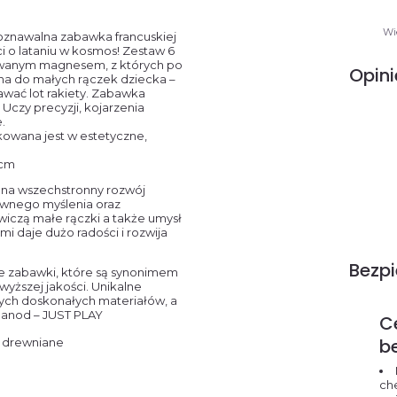
Wi
oznawalna zabawka francuskiej
i o lataniu w kosmos! Zestaw 6
wanym magnesem, z których po
Opini
lna do małych rączek dziecka –
wać lot rakiety. Zabawka
Uczy precyzji, kojarzenia
.
kowana jest w estetyczne,
 cm
na wszechstronny rozwój
ywnego myślenia oraz
ćwiczą małe rączki a także umysł
 daje dużo radości i rozwija
Bezp
je zabawki, które są synonimem
wyższej jakości. Unikalne
nych doskonałych materiałów, a
Janod – JUST PLAY
Ce
b
i drewniane
ch