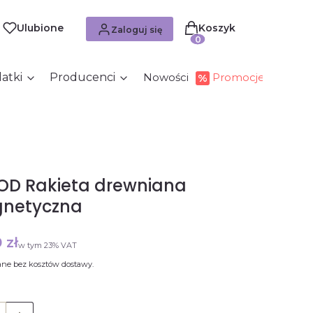
Produkty w koszyku: 0. Zob
Ulubione
Koszyk
Zaloguj się
atki
Producenci
Nowości
Promocje
OD Rakieta drewniana
netyczna
 zł
w tym 23% VAT
w tym
23%
VAT
ne bez kosztów dostawy.