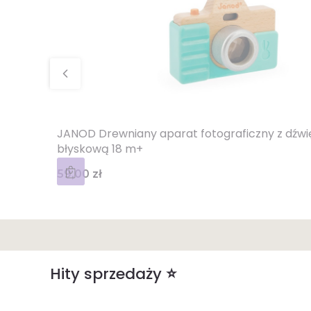
JANOD Drewniany aparat fotograficzny z dźwi
błyskową 18 m+
Cena
59,00 zł
Hity sprzedaży ⭐