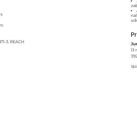
za
es
na
ud
cm
P
EN71-3; REACH
Ju
13 
39
qu