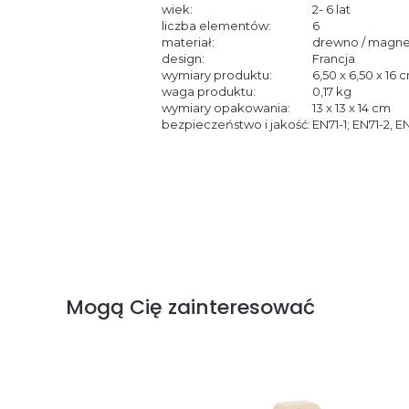
wiek:
2- 6 lat
liczba elementów:
6
materiał:
drewno / magn
design:
Francja
wymiary produktu:
6,50 x 6,50 x 16 
waga produktu:
0,17 kg
wymiary opakowania:
13 x 13 x 14 cm
bezpieczeństwo i jakość:
EN71-1; EN71-2, 
Mogą Cię zainteresować