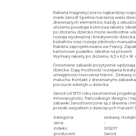
Rakieta magnetyczna to najbardziej rozp
marki Janod! Spełnia marzenia wielu dziec
drewnianych elementów, każdy z wbudo
ułożeniu powstaje kolorowa rakieta. Idea
po złożeniu dziecko może swobodnie uda
rozwija wyobraźnię i kreatywność dziecka. 
kształtów oraz rozwija zdolności manualne
Rakieta zaprojektowana we Francji. Zapa
kartonowe pudełko, idealne na prezent.
Wymiary rakiety po złożeniu: 6,5 x 6,5 x 16
Drewniane zabawki pozytywnie wpływają 
dziecka. Dają możliwość rozwijania kreat
umiejętności tworzenia historii. Zestawy 
malucha. Kontakt z drewnianymi zabawkami
poczucie estetyki u dziecka.
Janod od 1970 roku niezmiennie projektu
innowacyjności, francuskiego designu i naj
zabawki Janod tworzone są z drewna i in
przede wszystkim z dziecięcych marzeń! 
kategoria:
zestawy i kolejk
seria:
-
indeks:
J05207
producent:
Janod