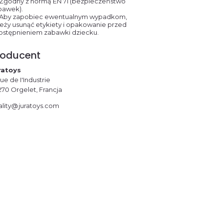
Zgodny z normą EN 71 (bezpieczeństwo
bawek).
Aby zapobiec ewentualnym wypadkom,
leży usunąć etykiety i opakowanie przed
ostępnieniem zabawki dziecku.
roducent
ratoys
rue de I'Industrie
270 Orgelet, Francja
ality@juratoys.com