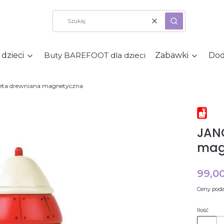
Wyczyść
Szukaj
 dzieci
Buty BAREFOOT dla dzieci
Zabawki
Dod
eta drewniana magnetyczna
JAN
mag
Cena
99,00
Ceny poda
Ilość