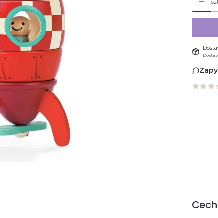
szt
Dost
Dostawa
Zapy
Cech