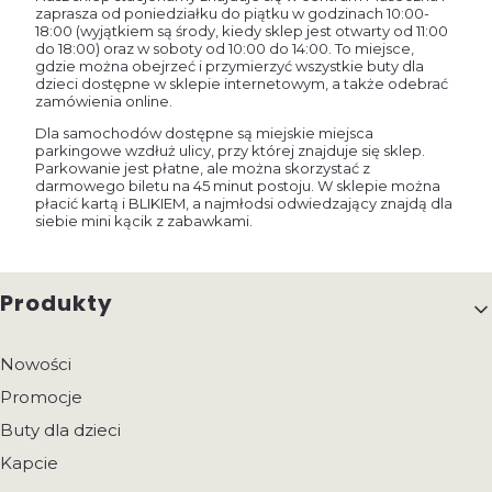
zaprasza od poniedziałku do piątku w godzinach 10:00-
18:00 (wyjątkiem są środy, kiedy sklep jest otwarty od 11:00
do 18:00) oraz w soboty od 10:00 do 14:00. To miejsce,
gdzie można obejrzeć i przymierzyć wszystkie buty dla
dzieci dostępne w sklepie internetowym, a także odebrać
zamówienia online.
Dla samochodów dostępne są miejskie miejsca
parkingowe wzdłuż ulicy, przy której znajduje się sklep.
Parkowanie jest płatne, ale można skorzystać z
darmowego biletu na 45 minut postoju. W sklepie można
płacić kartą i BLIKIEM, a najmłodsi odwiedzający znajdą dla
siebie mini kącik z zabawkami.
Linki w stopce
Produkty
Nowości
Promocje
Buty dla dzieci
Kapcie