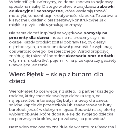
W WierciPiętku wierzymy, że dobra zabawa to najlepszy
sposób na naukę. Dlatego w ofercie znajdziesz
zabawki
edukacyjne i sensoryczne
, które wspierają rozwój
motoryki, koncentracji i kreatywności dziecka. To zarówno
klasyczne układanki oraz zestawy konstrukcyjne, jak i
miękkie przytulanki stymulujące zmysły.
Nie zabrakło też inspiracji na wyjątkowe
pomysły na
prezenty dla dzieci
– idealne na urodziny czy inne
okazje. Każdy produkt został dobrany tak, by cieszył
najmłodszych, a rodzicom dawał pewność, że wybierają
coś wartościowego i bezpiecznego. Wśród propozycji
znajdują się także różnorodne
akcesoria oraz dodatki
,
w tym m.in. kubki 3w1, pojemniki na przekąski czy gadżety
ułatwiające jedzenie.
WierciPiętek – sklep z butami dla
dzieci
WierciPiętek to coś więcej niż sklep. To partner każdego
rodzica, który chce dla swojego dziecka tego, co
najlepsze. Jeśli interesują Cię buty na rzepy dla dzieci,
solidne kapcie do przedszkola lub zaawansowane buty
barefoot, jesteś w dobrym miejscu. Sprawdź naszą ofertę i
wybierz obuwie, które dopasuje się do Twojego dziecka
od pierwszych kroków, aż po zabawę na podwórku!
Nasz sklep stacjonarny znajduje się w centrum Piaseczna i