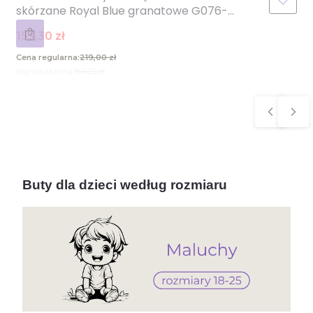
skórzane Royal Blue granatowe G076-
61346
Cena promocyjna
153,30 zł
Cena regularna:
219,00 zł
Najniższa cena:
164,25 zł
Buty dla dzieci według rozmiaru