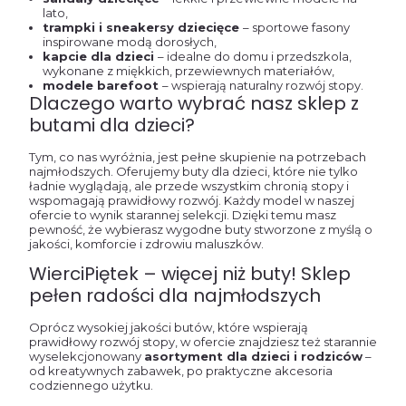
lato,
trampki i sneakersy dziecięce
– sportowe fasony
inspirowane modą dorosłych,
kapcie dla dzieci
– idealne do domu i przedszkola,
wykonane z miękkich, przewiewnych materiałów,
modele barefoot
– wspierają naturalny rozwój stopy.
Dlaczego warto wybrać nasz sklep z
butami dla dzieci?
Tym, co nas wyróżnia, jest pełne skupienie na potrzebach
najmłodszych. Oferujemy buty dla dzieci, które nie tylko
ładnie wyglądają, ale przede wszystkim chronią stopy i
wspomagają prawidłowy rozwój. Każdy model w naszej
ofercie to wynik starannej selekcji. Dzięki temu masz
pewność, że wybierasz wygodne buty stworzone z myślą o
jakości, komforcie i zdrowiu maluszków.
WierciPiętek – więcej niż buty! Sklep
pełen radości dla najmłodszych
Oprócz wysokiej jakości butów, które wspierają
prawidłowy rozwój stopy, w ofercie znajdziesz też starannie
wyselekcjonowany
asortyment dla dzieci i rodziców
–
od kreatywnych zabawek, po praktyczne akcesoria
codziennego użytku.