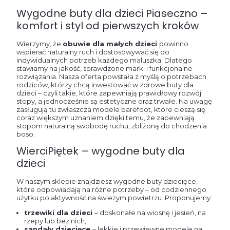
Wygodne buty dla dzieci Piaseczno –
komfort i styl od pierwszych kroków
Wierzymy, że
obuwie dla małych dzieci
powinno
wspierać naturalny ruch i dostosowywać się do
indywidualnych potrzeb każdego maluszka. Dlatego
stawiamy na jakość, sprawdzone marki i funkcjonalne
rozwiązania. Nasza oferta powstała z myślą o potrzebach
rodziców, którzy chcą inwestować w zdrowe buty dla
dzieci – czyli takie, które zapewniają prawidłowy rozwój
stopy, a jednocześnie są estetyczne oraz trwałe. Na uwagę
zasługują tu zwłaszcza modele barefoot, które cieszą się
coraz większym uznaniem dzięki temu, że zapewniają
stopom naturalną swobodę ruchu, zbliżoną do chodzenia
boso.
WierciPiętek – wygodne buty dla
dzieci
W naszym sklepie znajdziesz wygodne buty dziecięce,
które odpowiadają na różne potrzeby – od codziennego
użytku po aktywność na świeżym powietrzu. Proponujemy:
trzewiki dla dzieci
– doskonałe na wiosnę i jesień, na
rzepy lub bez nich,
sandały dziecięce
– lekkie i przewiewne modele na