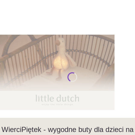
Naciśnij Enter lub spację, aby otworzyć stronę.
WierciPiętek - wygodne buty dla dzieci na