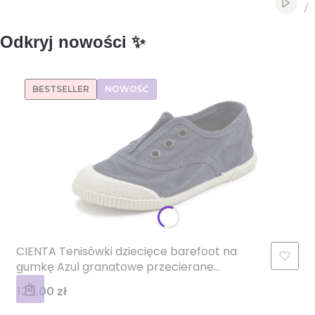
Włącz 
/
Sl
z
Odkryj nowości ✨
BESTSELLER
NOWOŚĆ
CIENTA Tenisówki dziecięce barefoot na
gumkę Azul granatowe przecierane
450777-84
Cena
129,00 zł