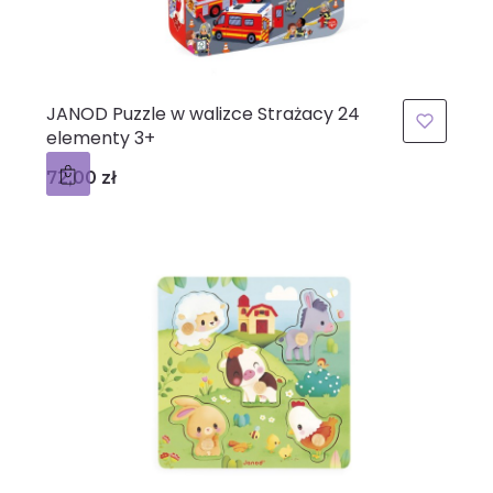
JANOD Puzzle w walizce Strażacy 24
elementy 3+
Cena
72,00 zł