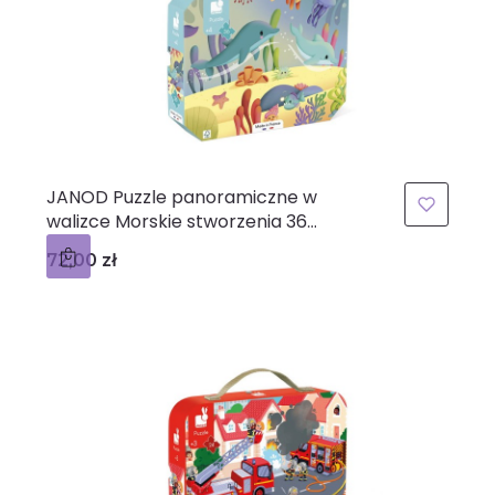
JANOD Puzzle panoramiczne w
walizce Morskie stworzenia 36
elementów 4+ Made in France
Cena
72,00 zł