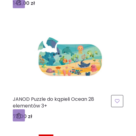
Cena
145,00 zł
JANOD Puzzle do kąpieli Ocean 28
elementów 3+
Cena
73,00 zł