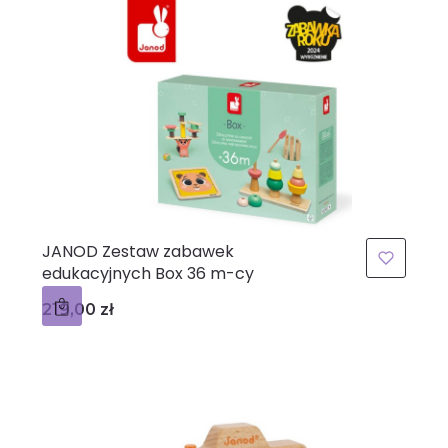
JANOD Zestaw zabawek
edukacyjnych Box 36 m-cy
Cena
219,00 zł