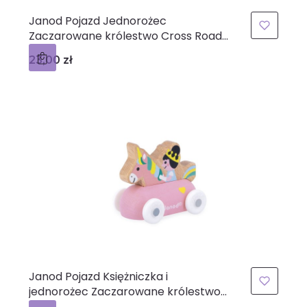
Janod Pojazd Jednorożec
Zaczarowane królestwo Cross Roads
12m+
Cena
23,00 zł
Janod Pojazd Księżniczka i
jednorożec Zaczarowane królestwo
Cross Roads 12m+