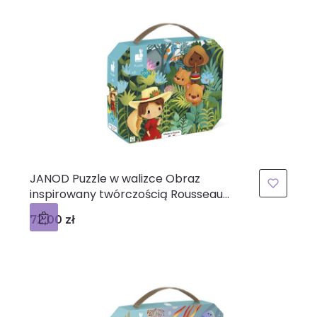
JANOD Puzzle w walizce Obraz
inspirowany twórczością Rousseau
100 elementów 6+ Made in France
Cena
72,00 zł