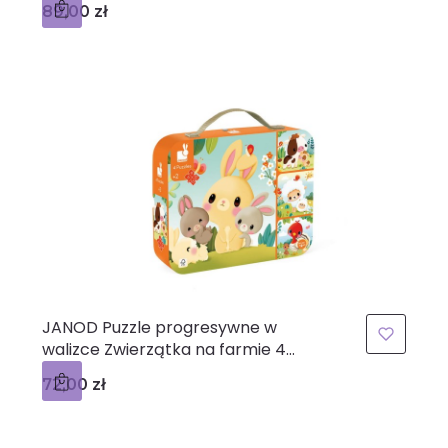
Cena
89,00 zł
m+
JANOD Puzzle progresywne w
walizce Zwierzątka na farmie 4
układanki – 6, 9, 12 i 16 elementów 2+
Cena
72,00 zł