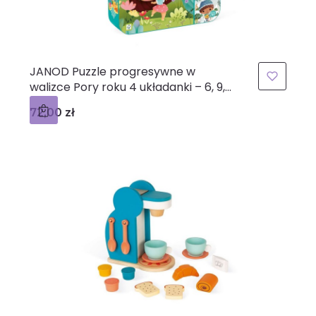
JANOD Puzzle progresywne w
walizce Pory roku 4 układanki – 6, 9,
12 i 16 elementów 2+
Cena
72,00 zł