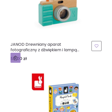
JANOD Drewniany aparat
fotograficzny z dźwiękiem i lampą
błyskową 18 m+
Cena
59,00 zł