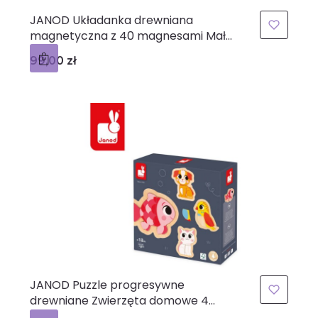
JANOD Układanka drewniana
magnetyczna z 40 magnesami Małe
zwierzątka 2+
Cena
99,00 zł
JANOD Puzzle progresywne
drewniane Zwierzęta domowe 4
układanki – 2, 3, 4 i 5 elementów 18