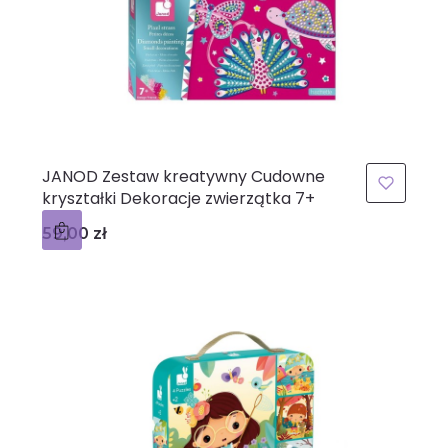
JANOD Zestaw kreatywny Cudowne
kryształki Dekoracje zwierzątka 7+
Cena
59,00 zł