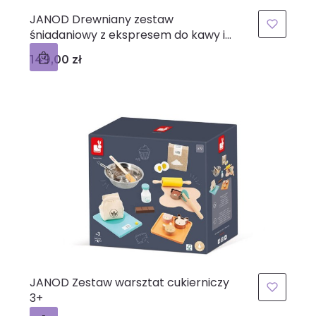
JANOD Drewniany zestaw
śniadaniowy z ekspresem do kawy i
14 akcesoriami
Cena
149,00 zł
JANOD Zestaw warsztat cukierniczy
3+