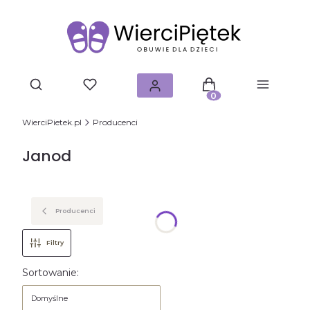
Produkty w koszyku: 0.
WierciPietek.pl
Producenci
Janod
Producenci
Filtry
Lista produktów
Sortowanie:
Domyślne