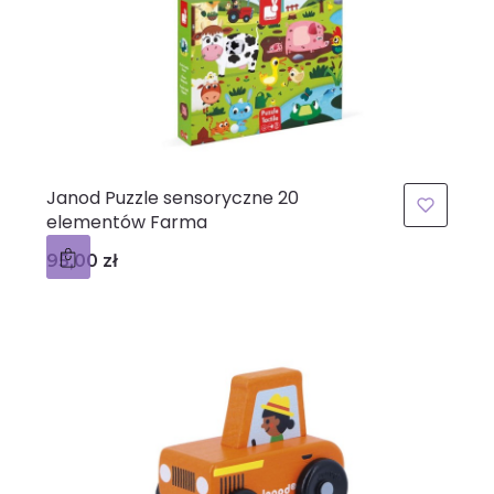
Janod Puzzle sensoryczne 20
elementów Farma
Cena
95,00 zł