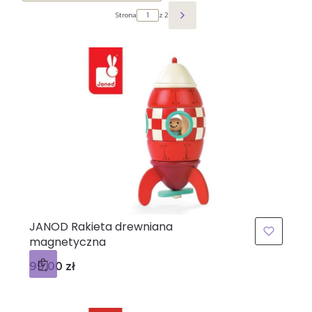
Strona
z 2
Następne produkty
JANOD Rakieta drewniana
magnetyczna
Cena
99,00 zł