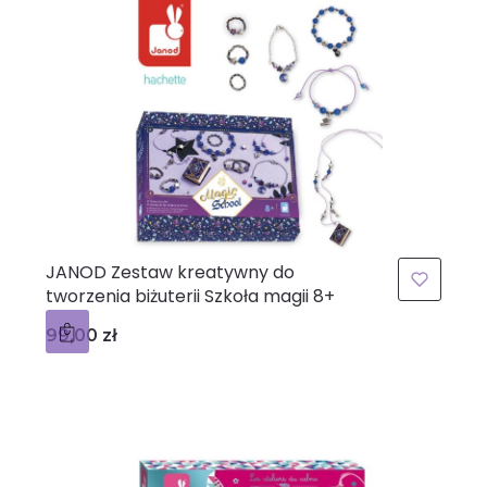
JANOD Zestaw kreatywny do
tworzenia biżuterii Szkoła magii 8+
Cena
99,00 zł