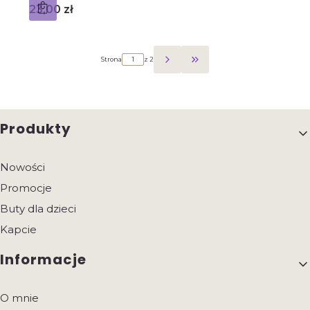
Cena
23,00 zł
Strona
z 2
Przejdź do ostatniej strony 
Linki w stopce
Produkty
Nowości
Promocje
Buty dla dzieci
Kapcie
Informacje
O mnie