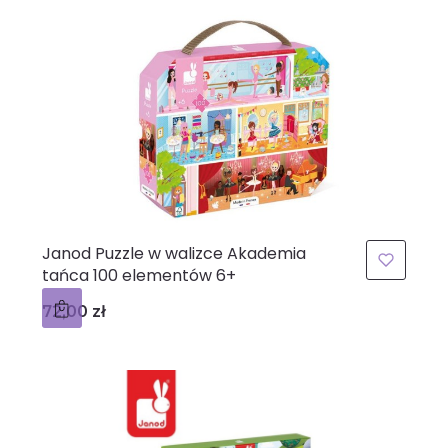
Janod Puzzle w walizce Akademia
tańca 100 elementów 6+
Cena
72,00 zł