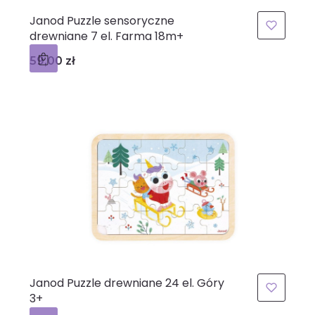
Janod Puzzle sensoryczne
drewniane 7 el. Farma 18m+
Cena
59,00 zł
Janod Puzzle drewniane 24 el. Góry
3+