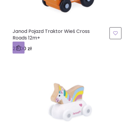
Janod Pojazd Traktor Wieś Cross
Roads 12m+
Cena
23,00 zł