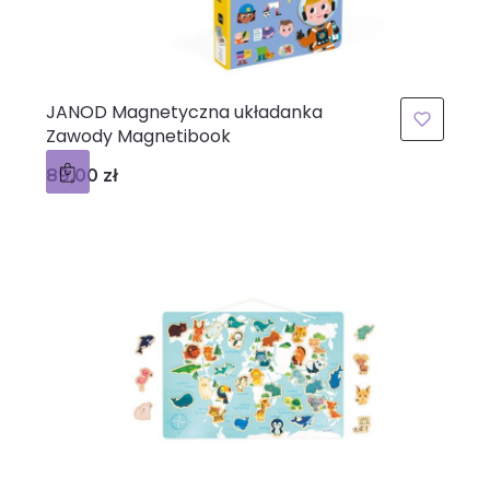
JANOD Magnetyczna układanka
Zawody Magnetibook
Cena
89,00 zł