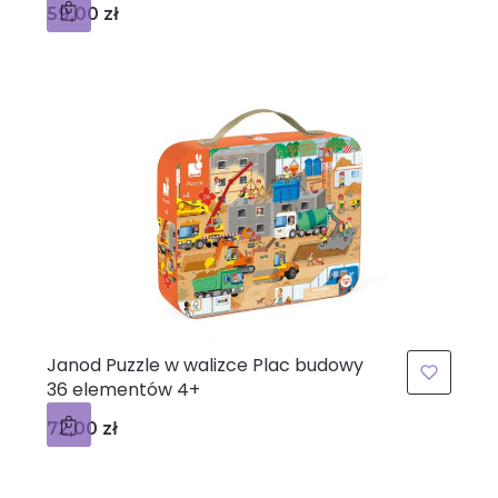
Cena
59,00 zł
Janod Puzzle w walizce Plac budowy
36 elementów 4+
Cena
72,00 zł