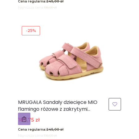
Cena regularna:
245,00 zł
Najniższa cena:
196,00 zł
-25%
MRUGAŁA Sandały dziecięce MIO
flamingo różowe z zakrytymi
palcami
Cena promocyjna
183,75 zł
Cena regularna:
245,00 zł
Najniższa cena:
196,00 zł