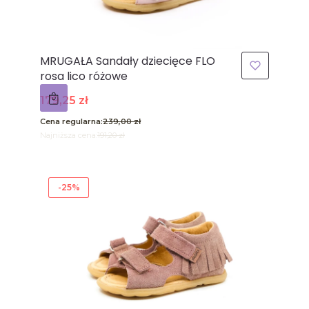
MRUGAŁA Sandały dziecięce FLO
rosa lico różowe
Cena promocyjna
179,25 zł
Cena regularna:
239,00 zł
Najniższa cena:
191,20 zł
-25%