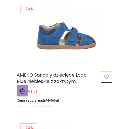
-20%
AMEKO Sandały dziecięce Loop
Blue niebieskie z zakrytymi
palcami
Cena promocyjna
199,20 zł
Cena regularna:
249,00 zł
Najniższa cena:
211,65 zł
-20%