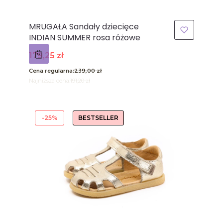
MRUGAŁA Sandały dziecięce
INDIAN SUMMER rosa różowe
Cena promocyjna
179,25 zł
Cena regularna:
239,00 zł
Najniższa cena:
191,20 zł
-25%
BESTSELLER