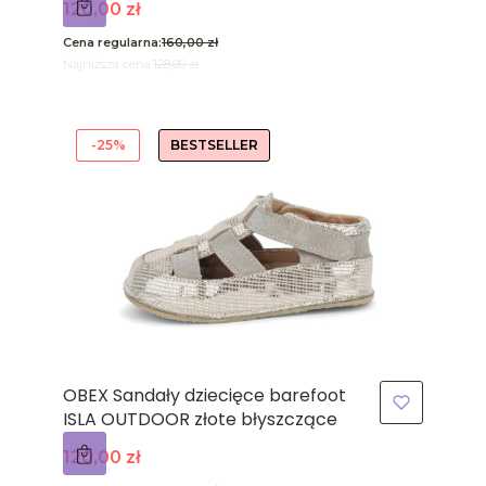
Cena promocyjna
120,00 zł
Cena regularna:
160,00 zł
Najniższa cena:
128,00 zł
-25%
BESTSELLER
OBEX Sandały dziecięce barefoot
ISLA OUTDOOR złote błyszczące
Cena promocyjna
120,00 zł