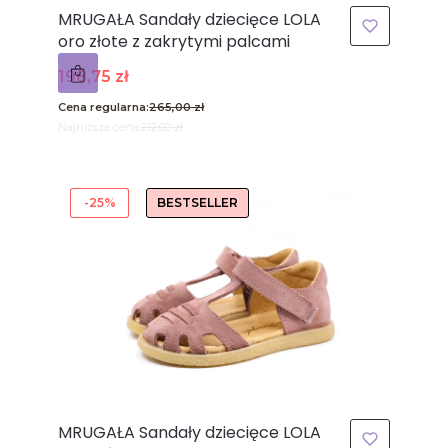
MRUGAŁA Sandały dziecięce LOLA
oro złote z zakrytymi palcami
Cena promocyjna
198,75 zł
Cena regularna:
265,00 zł
Najniższa cena:
212,00 zł
-25%
BESTSELLER
MRUGAŁA Sandały dziecięce LOLA