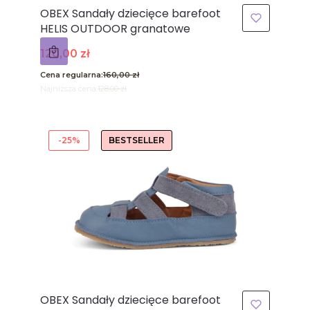
OBEX Sandały dziecięce barefoot
HELIS OUTDOOR granatowe
Cena promocyjna
120,00 zł
Cena regularna:
160,00 zł
Najniższa cena:
128,00 zł
-25%
BESTSELLER
OBEX Sandały dziecięce barefoot