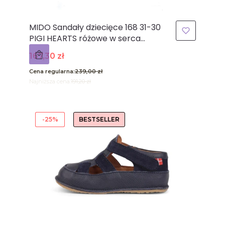
MIDO Sandały dziecięce 168 31-30
PIGI HEARTS różowe w serca
odkryte palce
Cena promocyjna
167,30 zł
Cena regularna:
239,00 zł
Najniższa cena:
191,20 zł
-25%
BESTSELLER