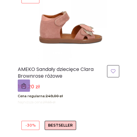
AMEKO Sandały dziecięce Clara
Brownrose różowe
Cena promocyjna
199,20 zł
Cena regularna:
249,00 zł
Najniższa cena:
211,65 zł
-30%
BESTSELLER