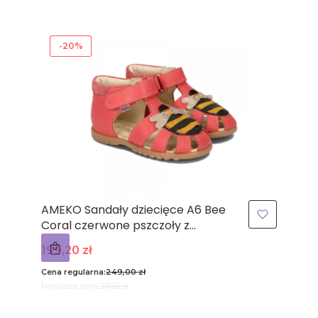
-20%
AMEKO Sandały dziecięce A6 Bee
Coral czerwone pszczoły z
zakrytymi palcami
Cena promocyjna
199,20 zł
Cena regularna:
249,00 zł
Najniższa cena:
211,65 zł