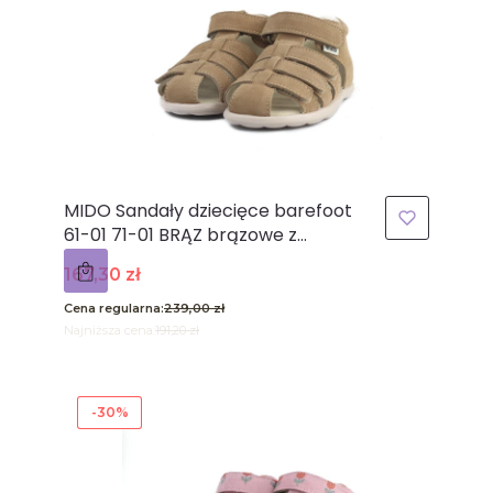
MIDO Sandały dziecięce barefoot
61-01 71-01 BRĄZ brązowe z
zakrytymi palcami
Cena promocyjna
167,30 zł
Cena regularna:
239,00 zł
Najniższa cena:
191,20 zł
-30%