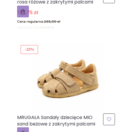
rosa różowe z zakrytymi palcami
Cena promocyjna
198,75 zł
Cena regularna:
265,00 zł
Najniższa cena:
212,00 zł
-25%
MRUGAŁA Sandały dziecięce MIO
sand beżowe z zakrytymi palcami