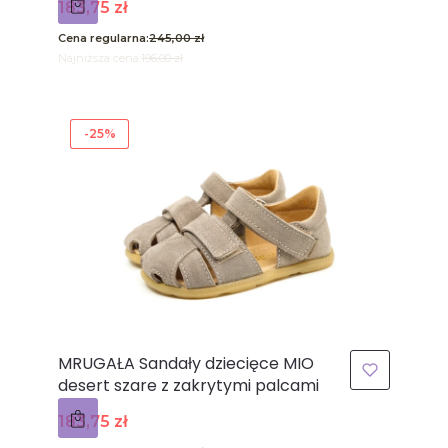
Cena promocyjna
183,75 zł
Cena regularna:
245,00 zł
Najniższa cena:
196,00 zł
-25%
MRUGAŁA Sandały dziecięce MIO
desert szare z zakrytymi palcami
Cena promocyjna
183,75 zł