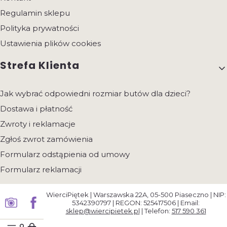
Regulamin sklepu
Polityka prywatności
Ustawienia plików cookies
Strefa Klienta
Jak wybrać odpowiedni rozmiar butów dla dzieci?
Dostawa i płatność
Zwroty i reklamacje
Zgłoś zwrot zamówienia
Formularz odstąpienia od umowy
Formularz reklamacji
WierciPiętek | Warszawska 22A, 05-500 Piaseczno | NIP:
5342390797 | REGON: 525417506 | Email:
sklep@wiercipietek.pl
| Telefon:
517 590 361
Produkty w koszyku: 0. Zobacz szczegóły