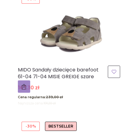
MIDO Sandały dziecięce barefoot
61-04 71-04 MISIE GREIGE szare
Cena promocyjna
167,30 zł
Cena regularna:
239,00 zł
Najniższa cena:
191,20 zł
-30%
BESTSELLER