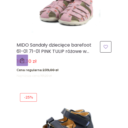
MIDO Sandały dziecięce barefoot
61-01 71-01 PINK TULIP różowe w
tulipany z zakrytymi palcami
Cena promocyjna
167,30 zł
Cena regularna:
239,00 zł
Najniższa cena:
191,20 zł
-25%