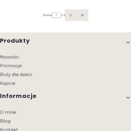
Strona
z 9
Przejdź do ostatniej strony 
Linki w stopce
Produkty
Nowości
Promocje
Buty dla dzieci
Kapcie
Informacje
O mnie
Blog
Kontakt