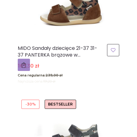
MIDO Sandały dziecięce 21-37 31-
37 PANTERKA brązowe w
panterkę odkryte palce
Cena promocyjna
167,30 zł
Cena regularna:
239,00 zł
Najniższa cena:
191,20 zł
-30%
BESTSELLER