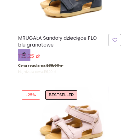
MRUGAŁA Sandały dziecięce FLO
blu granatowe
Cena promocyjna
179,25 zł
Cena regularna:
239,00 zł
Najniższa cena:
191,20 zł
-25%
BESTSELLER