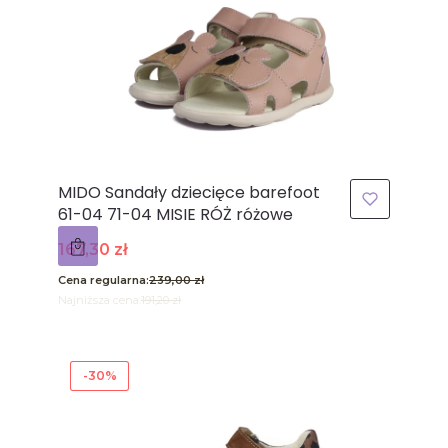
MIDO Sandały dziecięce barefoot
61-04 71-04 MISIE RÓŻ różowe
Cena promocyjna
167,30 zł
Cena regularna:
239,00 zł
Najniższa cena:
191,20 zł
-30%