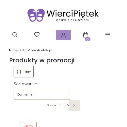
Produkty w koszyku: 0.
Przejdź do:
WierciPietek.pl
Produkty w promocji
Filtry
Lista produktów
Sortowanie:
Domyślne
Strona
z 9
Następne produkty
-30%