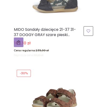
MIDO Sandały dziecięce 21-37 31-
37 DOGGY GRAY szare pieski
odkryte palce
Cena promocyjna
167,30 zł
Cena regularna:
239,00 zł
Najniższa cena:
191,20 zł
-30%