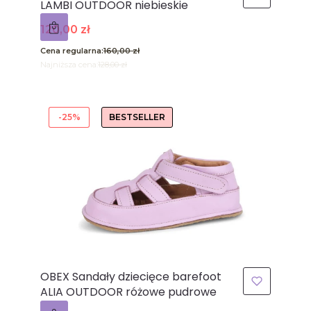
LAMBI OUTDOOR niebieskie
Cena promocyjna
120,00 zł
Cena regularna:
160,00 zł
Najniższa cena:
128,00 zł
-25%
BESTSELLER
OBEX Sandały dziecięce barefoot
ALIA OUTDOOR różowe pudrowe