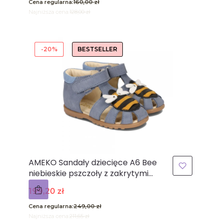
Cena regularna:
160,00 zł
Najniższa cena:
128,00 zł
-20%
BESTSELLER
AMEKO Sandały dziecięce A6 Bee
niebieskie pszczoły z zakrytymi
palcami
Cena promocyjna
199,20 zł
Cena regularna:
249,00 zł
Najniższa cena:
211,65 zł