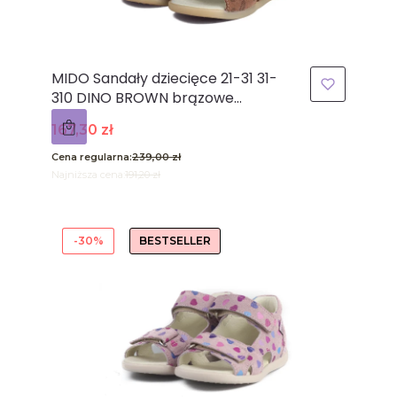
MIDO Sandały dziecięce 21-31 31-
310 DINO BROWN brązowe
dinozaury odkryte palce
Cena promocyjna
167,30 zł
Cena regularna:
239,00 zł
Najniższa cena:
191,20 zł
-30%
BESTSELLER