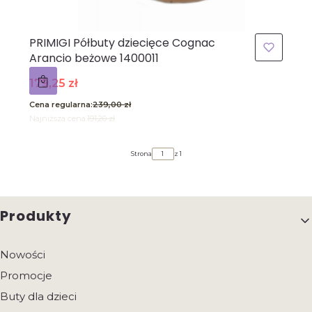
PRIMIGI Półbuty dziecięce Cognac
Arancio beżowe 1400011
Cena promocyjna
179,25 zł
Cena regularna:
239,00 zł
Najniższa cena:
191,20 zł
Strona
z 1
Linki w stopce
Produkty
Nowości
Promocje
Buty dla dzieci