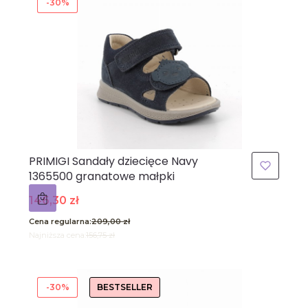
-30%
PRIMIGI Sandały dziecięce Navy
1365500 granatowe małpki
Cena promocyjna
146,30 zł
Cena regularna:
209,00 zł
Najniższa cena:
156,75 zł
-30%
BESTSELLER