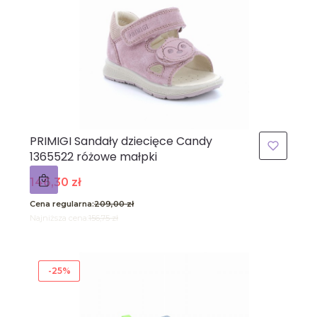
PRIMIGI Sandały dziecięce Candy
1365522 różowe małpki
Cena promocyjna
146,30 zł
Cena regularna:
209,00 zł
Najniższa cena:
156,75 zł
-25%