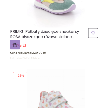
PRIMIGI Półbuty dziecięce sneakersy
ROSA błyszczące różowe zielone
1357233
Cena promocyjna
171,75 zł
Cena regularna:
229,00 zł
Najniższa cena:
183,20 zł
-25%