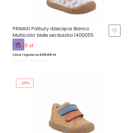
PRIMIGI Półbuty dziecięce Bianco
Multicolor białe serduszka 1400055
Cena promocyjna
179,25 zł
Cena regularna:
239,00 zł
Najniższa cena:
191,20 zł
-25%