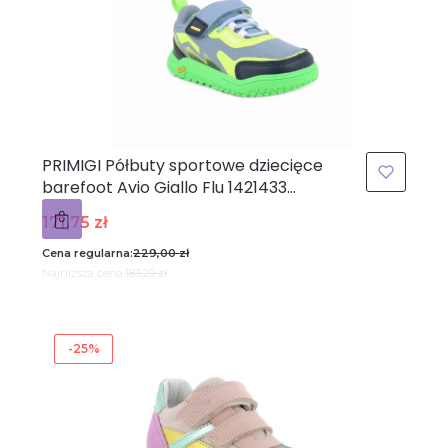
PRIMIGI Półbuty sportowe dziecięce
barefoot Avio Giallo Flu 1421433
podeszwa Vibram niebieskie zielone
Cena promocyjna
171,75 zł
Cena regularna:
229,00 zł
Najniższa cena:
183,20 zł
-25%