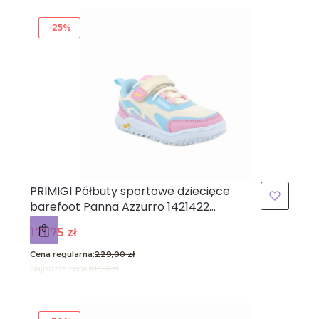
-25%
PRIMIGI Półbuty sportowe dziecięce
barefoot Panna Azzurro 1421422
podeszwa Vibram kremowe różowe
Cena promocyjna
171,75 zł
błękitne
Cena regularna:
229,00 zł
Najniższa cena:
183,20 zł