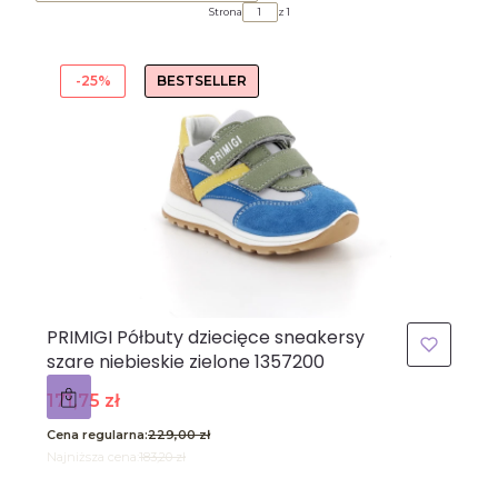
Strona
z 1
-25%
BESTSELLER
PRIMIGI Półbuty dziecięce sneakersy
szare niebieskie zielone 1357200
Cena promocyjna
171,75 zł
Cena regularna:
229,00 zł
Najniższa cena:
183,20 zł