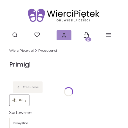
Produkty w koszyku: 0.
WierciPietek.pl
Producenci
Primigi
Producenci
Filtry
Lista produktów
Sortowanie:
Domyślne