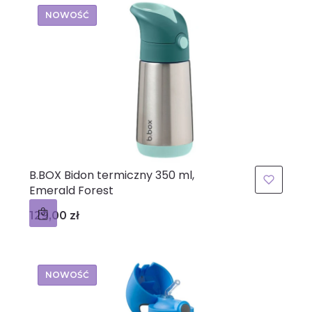
NOWOŚĆ
B.BOX Bidon termiczny 350 ml,
Emerald Forest
Cena
129,00 zł
NOWOŚĆ