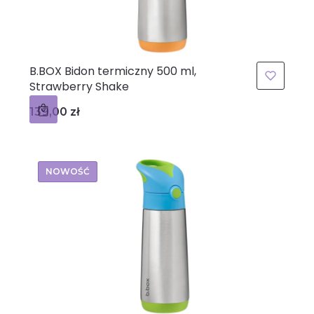
B.BOX Bidon termiczny 500 ml,
Strawberry Shake
Cena
139,00 zł
NOWOŚĆ