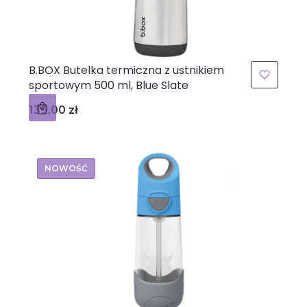
B.BOX Butelka termiczna z ustnikiem
sportowym 500 ml, Blue Slate
Cena
139,00 zł
NOWOŚĆ