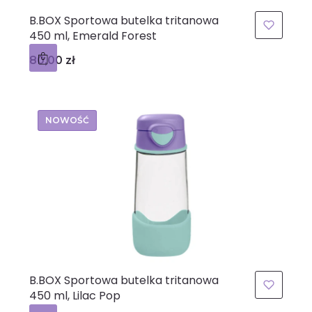
B.BOX Sportowa butelka tritanowa
450 ml, Emerald Forest
Cena
80,00 zł
NOWOŚĆ
B.BOX Sportowa butelka tritanowa
450 ml, Lilac Pop