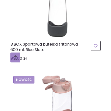
B.BOX Sportowa butelka tritanowa
600 ml, Blue Slate
Cena
99,00 zł
NOWOŚĆ