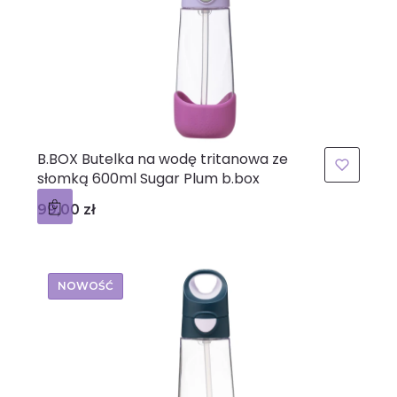
B.BOX Butelka na wodę tritanowa ze
słomką 600ml Sugar Plum b.box
Cena
99,00 zł
NOWOŚĆ