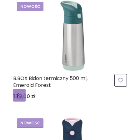
NOWOŚĆ
B.BOX Bidon termiczny 500 ml,
Emerald Forest
Cena
139,00 zł
NOWOŚĆ