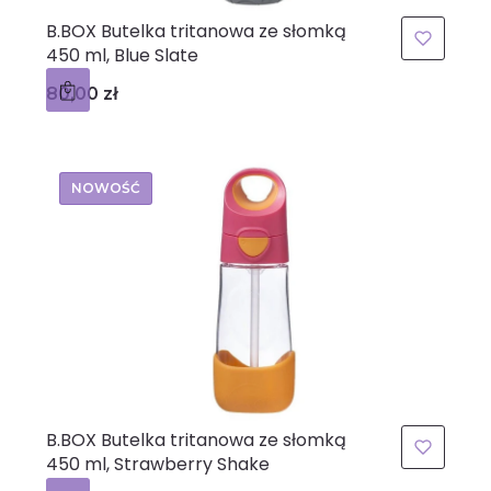
B.BOX Butelka tritanowa ze słomką
450 ml, Blue Slate
Cena
80,00 zł
NOWOŚĆ
B.BOX Butelka tritanowa ze słomką
450 ml, Strawberry Shake