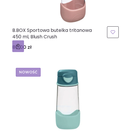
B.BOX Sportowa butelka tritanowa
450 ml, Blush Crush
Cena
80,00 zł
NOWOŚĆ