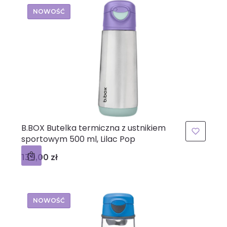
NOWOŚĆ
B.BOX Butelka termiczna z ustnikiem
sportowym 500 ml, Lilac Pop
Cena
139,00 zł
NOWOŚĆ