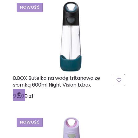
NOWOŚĆ
B.BOX Butelka na wodę tritanowa ze
słomką 600ml Night Vision b.box
Cena
99,00 zł
NOWOŚĆ