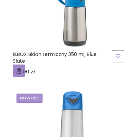
B.BOX Bidon termiczny 350 ml, Blue
Slate
Cena
129,00 zł
NOWOŚĆ