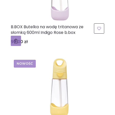
B.BOX Butelka na wodę tritanowa ze
słomką 600ml Indigo Rose b.box
Cena
99,00 zł
NOWOŚĆ