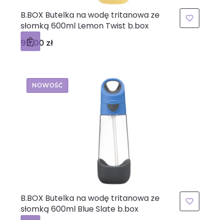
B.BOX Butelka na wodę tritanowa ze
słomką 600ml Lemon Twist b.box
Cena
99,00 zł
NOWOŚĆ
B.BOX Butelka na wodę tritanowa ze
słomką 600ml Blue Slate b.box