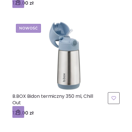
Cena
129,00 zł
NOWOŚĆ
B.BOX Bidon termiczny 350 ml, Chill
Out
Cena
129,00 zł