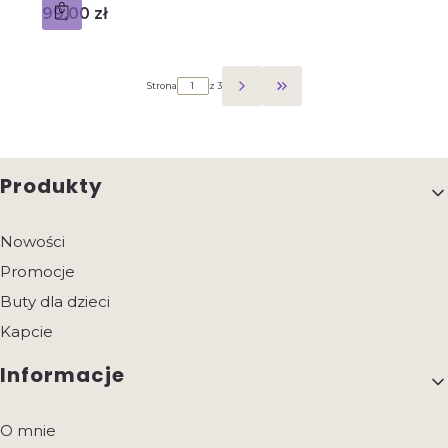
Cena
99,00 zł
Strona
z 3
Przejdź do ostatniej strony 
Linki w stopce
Produkty
Nowości
Promocje
Buty dla dzieci
Kapcie
Informacje
O mnie