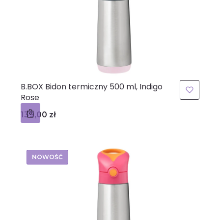
B.BOX Bidon termiczny 500 ml, Indigo
Rose
Cena
139,00 zł
NOWOŚĆ