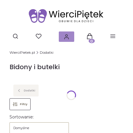
Produkty w koszyku: 0.
WierciPietek.pl
Dodatki
Bidony i butelki
Dodatki
Filtry
Lista produktów
Sortowanie:
Domyślne