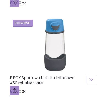
Cena
80,00 zł
NOWOŚĆ
B.BOX Sportowa butelka tritanowa
450 ml, Blue Slate
Cena
80,00 zł