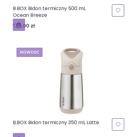
B.BOX Bidon termiczny 500 ml,
Ocean Breeze
Cena
139,00 zł
NOWOŚĆ
B.BOX Bidon termiczny 350 ml, Latte