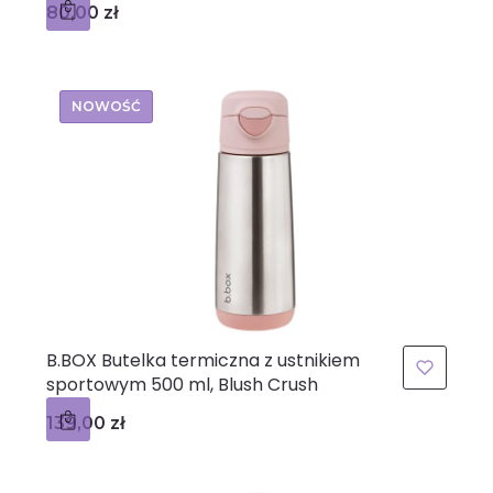
Cena
80,00 zł
NOWOŚĆ
B.BOX Butelka termiczna z ustnikiem
sportowym 500 ml, Blush Crush
Cena
139,00 zł