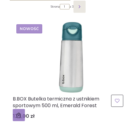
Strona
z 3
Następne produkty
NOWOŚĆ
B.BOX Butelka termiczna z ustnikiem
sportowym 500 ml, Emerald Forest
Cena
139,00 zł