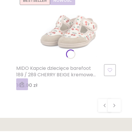
BESTSELLER
NOWOŚĆ
MIDO Kapcie dziecięce barefoot
189 / 289 CHERRY BEIGE kremowe
wiśnie
Cena
165,00 zł