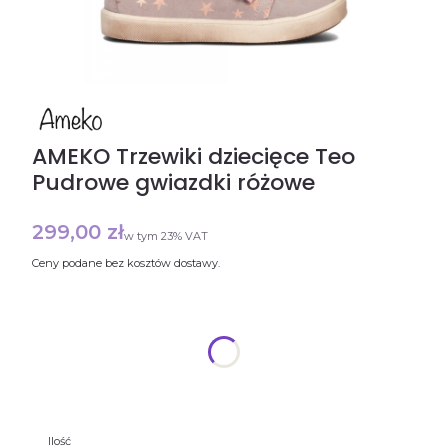
AMEKO Trzewiki dziecięce Teo
Pudrowe gwiazdki różowe
Cena
299,00 zł
w tym 23% VAT
w tym
23%
VAT
Ceny podane bez kosztów dostawy.
Wybierz rozmiar
Poszczególne warianty mogą różnić się ceną
*
Rozmiar
Wybierz
Ilość