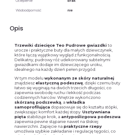
Ocieplenie
brak
Wodoodporność
nie
Opis
Trzewiki dziecięce Teo Pudrowe gwiazdki
to
urocze i praktyczne buty dla małych dziewczynek,
które łączą wyjątkowy wygląd z funkcjonalnością.
Delikatny, pudrowy róż udekorowany subtelnymi
gwiazdkami dodaje im dziewczęcego uroku,
idealnego na każdy dzień pełen przygód.
W tym modelu
wykonanym ze skóry naturalnej
znajdziesz
elastyczną podeszwę
, dzięki czemu buty
łatwo się wyginają na dwóch trzecich długości, co
zapewnia swobodę ruchu i lekkość podczas
codziennych harców. Wnętrze wykończono
skórzaną podszewką
, a
wkładka
samoprofilująca
dopasowuje się do kształtu stópki,
zwiększając komfort każdej stopy.
Usztywniana
pięta
stabilizuje krok, a
antypoślizgowa podeszwa
zapewnia pewne stąpanie nawet na śliskiej
nawierzchni. Zapięcie na
praktyczne rzepy
umożliwia szybkie zakładanie i regulację tęgości, co