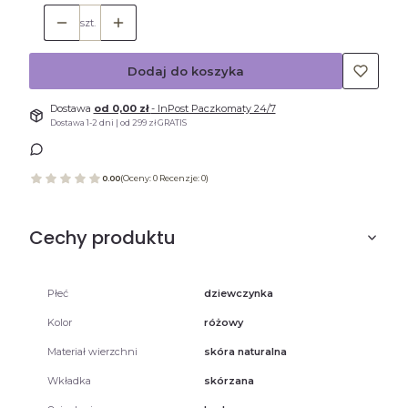
szt.
Dodaj do koszyka
Dostawa
od 0,00 zł
- InPost Paczkomaty 24/7
Dostawa 1-2 dni | od 299 zł GRATIS
0.00
(Oceny: 0 Recenzje: 0)
Cechy produktu
Płeć
dziewczynka
Kolor
różowy
Materiał wierzchni
skóra naturalna
Wkładka
skórzana