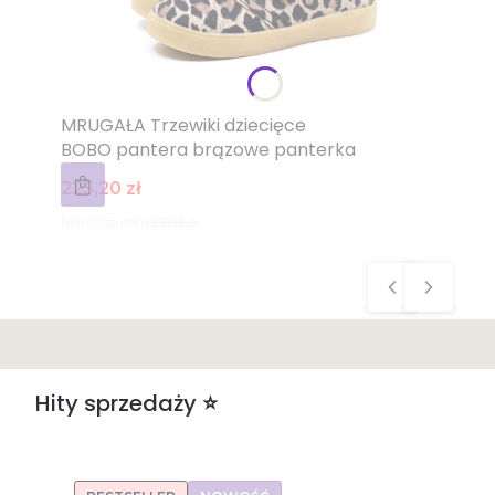
MRUGAŁA Trzewiki dziecięce
BOBO pantera brązowe panterka
Cena promocyjna
223,20 zł
Najniższa cena:
237,15 zł
Hity sprzedaży ⭐